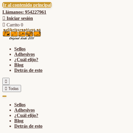
Ir al contenido principal
Llámanos: 954227961

Iniciar sesión

Carrito
0
Sellos
Adhesivos
¿Cuál elijo?
Blog
Detrás de esto


Todas
Sellos
Adhesivos
¿Cuál elijo?
Blog
Detrás de esto