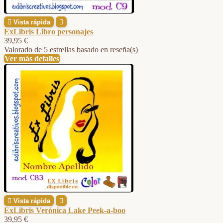

Vista rápida

ExLibris Libro personajes
39,95 €
Valorado
de 5 estrellas basado en
reseña(s)
Ver más detalles

Vista rápida

ExLibris Verónica Lake Peek-a-boo
39,95 €