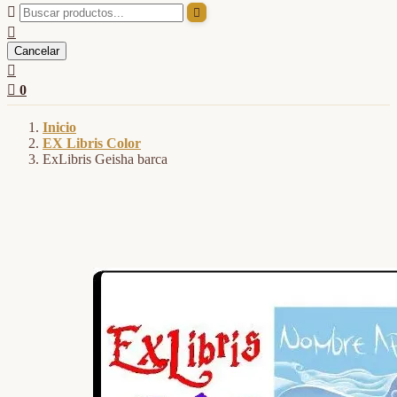



Cancelar


0
Inicio
EX Libris Color
ExLibris Geisha barca