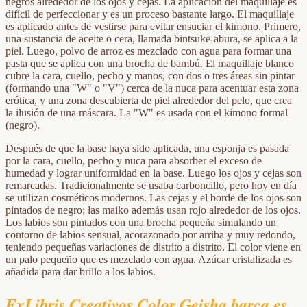
negros alrededor de los ojos y cejas. La aplicación del maquillaje es
difícil de perfeccionar y es un proceso bastante largo. El maquillaje
es aplicado antes de vestirse para evitar ensuciar el kimono. Primero,
una sustancia de aceite o cera, llamada bintsuke-abura, se aplica a la
piel. Luego, polvo de arroz es mezclado con agua para formar una
pasta que se aplica con una brocha de bambú. El maquillaje blanco
cubre la cara, cuello, pecho y manos, con dos o tres áreas sin pintar
(formando una "W" o "V") cerca de la nuca para acentuar esta zona
erótica, y una zona descubierta de piel alrededor del pelo, que crea
la ilusión de una máscara. La "W" es usada con el kimono formal
(negro).
Después de que la base haya sido aplicada, una esponja es pasada
por la cara, cuello, pecho y nuca para absorber el exceso de
humedad y lograr uniformidad en la base. Luego los ojos y cejas son
remarcadas. Tradicionalmente se usaba carboncillo, pero hoy en día
se utilizan cosméticos modernos. Las cejas y el borde de los ojos son
pintados de negro; las maiko además usan rojo alrededor de los ojos.
Los labios son pintados con una brocha pequeña simulando un
contorno de labios sensual, acorazonado por arriba y muy redondo,
teniendo pequeñas variaciones de distrito a distrito. El color viene en
un palo pequeño que es mezclado con agua. Azúcar cristalizada es
añadida para dar brillo a los labios.
ExLibris Creativos Color Geisha barca es