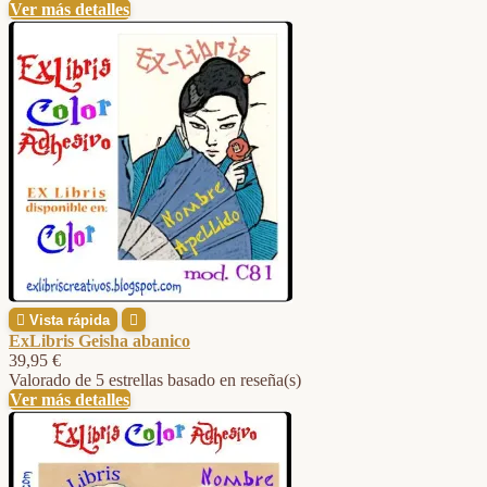
Ver más detalles

Vista rápida

ExLibris Geisha abanico
39,95 €
Valorado
de 5 estrellas basado en
reseña(s)
Ver más detalles