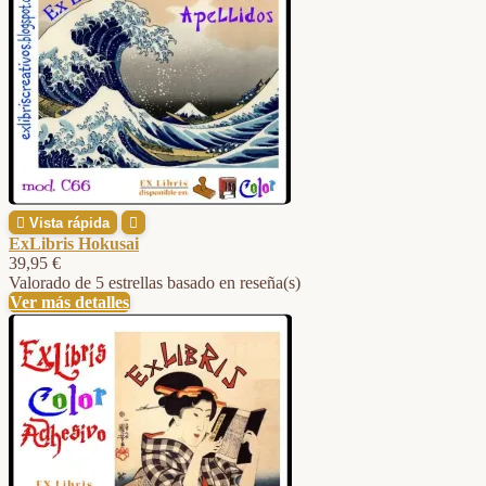

Vista rápida

ExLibris Hokusai
39,95 €
Valorado
de 5 estrellas basado en
reseña(s)
Ver más detalles