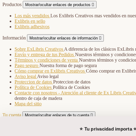
Productos
Mostrar/ocultar enlaces de productos

Los más vendidos
Los Exlibris Creativos mas vendidos en nuest
Exlibris en sello
Exlibris adhesivos
Información
Mostrar/ocultar enlaces de información

Sobre ExLibris Creativos
A diferencia de los clásicos ExLibris
Envío y entrega de tus Pedidos
Nuestros términos y condicione
Términos y condiciones de venta
Nuestros términos y condicio
Pago seguro
Nuestra forma de pago segura
Cómo comprar en Exlibris Creativos
Cómo comprar en Exlibris
Aviso legal
Aviso legal
Proteccion de datos
Proteccion de datos
Política de Cookies
Política de Cookies
Contacte con nosotros - Atención al cliente de Ex Libris Creati
dentro de caja de madera
Mapa del sitio
Tu cuenta
Mostrar/ocultar enlaces de tu cuenta

Seguimiento del pedido
⭐ Tu privacidad importa 
Iniciar sesión