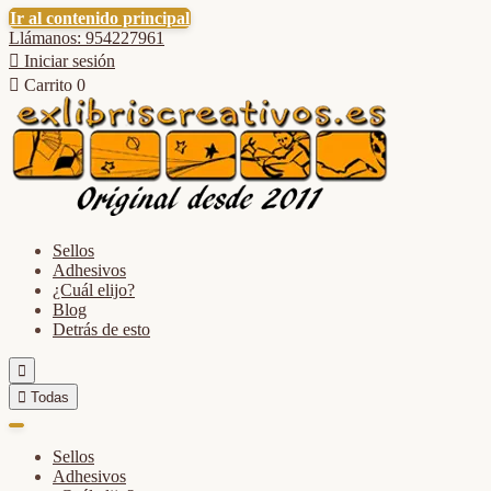
Ir al contenido principal
Llámanos: 954227961

Iniciar sesión

Carrito
0
Sellos
Adhesivos
¿Cuál elijo?
Blog
Detrás de esto


Todas
Sellos
Adhesivos