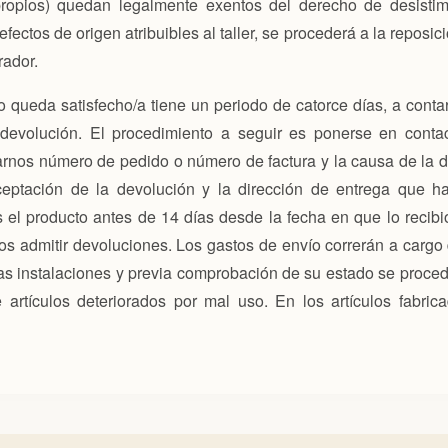
opios) quedan legalmente exentos del derecho de desistim
ectos de origen atribuibles al taller, se procederá a la reposici
rador.
 queda satisfecho/a tiene un periodo de catorce días, a conta
 devolución. El procedimiento a seguir es ponerse en conta
carnos número de pedido o número de factura y la causa de la
ceptación de la devolución y la dirección de entrega que ha
el producto antes de 14 días desde la fecha en que lo recibió
 admitir devoluciones. Los gastos de envío correrán a cargo 
ras instalaciones y previa comprobación de su estado se proced
 artículos deteriorados por mal uso. En los artículos fabr